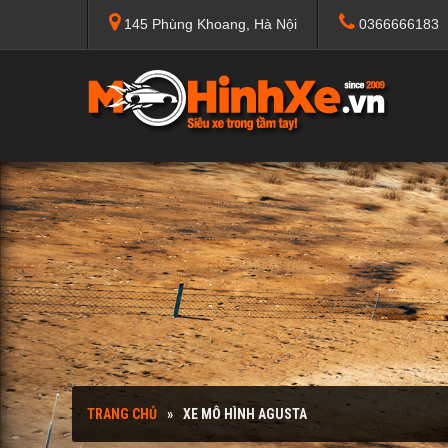
145 Phùng Khoang, Hà Nội
0366666183
TRANG CHỦ
XE MÔ HÌNH AGUSTA