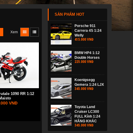
SẢN PHẨM HOT
Porsche 911
Carrera 4S 1:24
Xem
Welly
415.000 VNĐ
BMW HP4 1:12
Double Horses
225.000 VNĐ
Koenigsegg
Gemera 1:24 LJX
345.000 VNĐ
utale 1090 RR 1:12
Maisto
.000 VNĐ
Toyota Land
Cruiser LC300
FULL Kính 1:24
HÃNG KHÁC
345.000 VNĐ