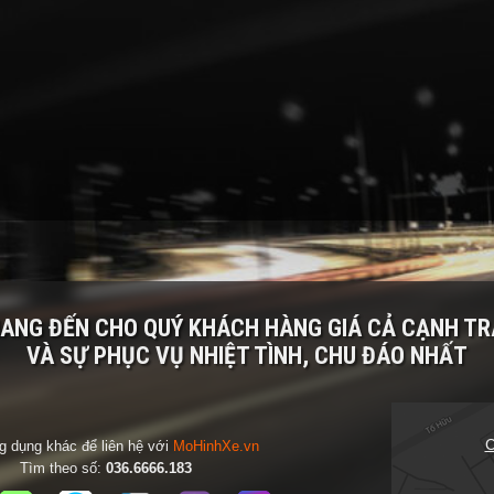
MANG ĐẾN CHO QUÝ KHÁCH HÀNG
GIÁ CẢ CẠNH T
VÀ SỰ PHỤC VỤ NHIỆT TÌNH, CHU ĐÁO NHẤT
C
 dụng khác để liên hệ với
MoHinhXe.vn
Tìm theo số:
036.6666.183