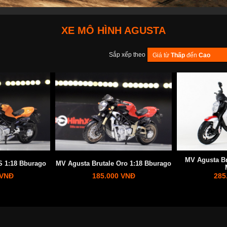
XE MÔ HÌNH AGUSTA
Sắp xếp theo
Giá từ
Thấp
đến
Cao
MV Agusta Br
S 1:18 Bburago
MV Agusta Brutale Oro 1:18 Bburago
 VNĐ
185.000 VNĐ
285