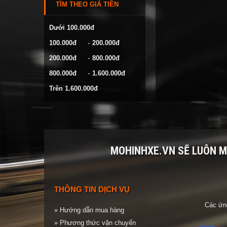
TÌM THEO GIÁ TIỀN
VOLKSWAGEN
YAMAHA
Dưới 100.000đ
-
100.000đ
200.000đ
-
200.000đ
800.000đ
-
800.000đ
1.600.000đ
Trên 1.600.000đ
MOHINHXE.VN SẼ LUÔN 
THÔNG TIN DỊCH VỤ
Các ứng
» Hướng dẫn mua hàng
» Phương thức vận chuyển