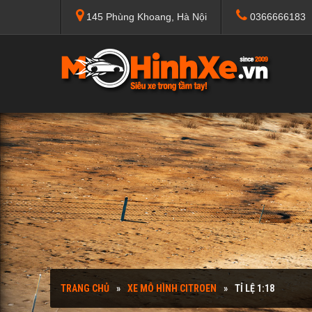
145 Phùng Khoang, Hà Nội
0366666183
TRANG CHỦ
XE MÔ HÌNH CITROEN
TỈ LỆ 1:18