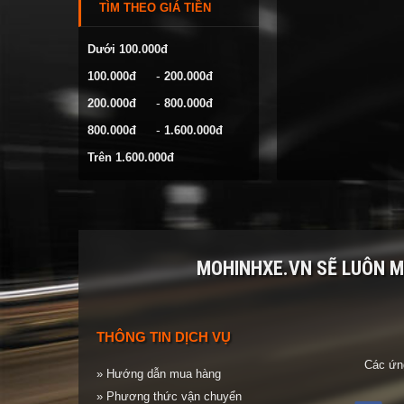
TÌM THEO GIÁ TIỀN
VOLKSWAGEN
YAMAHA
Dưới 100.000đ
-
100.000đ
200.000đ
-
200.000đ
800.000đ
-
800.000đ
1.600.000đ
Trên 1.600.000đ
MOHINHXE.VN SẼ LUÔN 
THÔNG TIN DỊCH VỤ
Các ứng
» Hướng dẫn mua hàng
» Phương thức vận chuyển