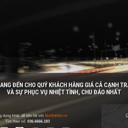
MANG ĐẾN CHO QUÝ KHÁCH HÀNG
GIÁ CẢ CẠNH T
VÀ SỰ PHỤC VỤ NHIỆT TÌNH, CHU ĐÁO NHẤT
C
 dụng khác để liên hệ với
MoHinhXe.vn
Tìm theo số:
036.6666.183