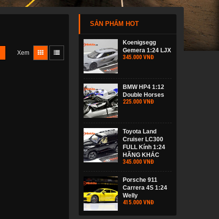
SẢN PHẨM HOT
Koenigsegg
Gemera 1:24 LJX
Xem
345.000 VNĐ
BMW HP4 1:12
Double Horses
225.000 VNĐ
Toyota Land
Cruiser LC300
FULL Kính 1:24
HÃNG KHÁC
345.000 VNĐ
Porsche 911
Carrera 4S 1:24
Welly
415.000 VNĐ