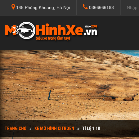
145 Phùng Khoang, Hà Nội
0366666183
TRANG CHỦ
XE MÔ HÌNH CITROEN
TỈ LỆ 1:18