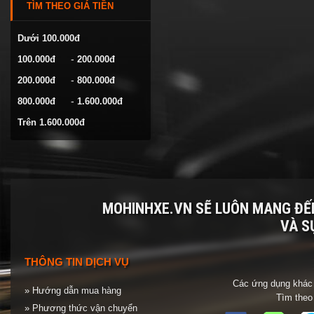
TÌM THEO GIÁ TIỀN
VOLKSWAGEN
YAMAHA
Dưới 100.000đ
-
100.000đ
200.000đ
-
200.000đ
800.000đ
-
800.000đ
1.600.000đ
Trên 1.600.000đ
MOHINHXE.VN SẼ LUÔN MANG Đ
VÀ S
THÔNG TIN DỊCH VỤ
Các ứng dụng khác 
» Hướng dẫn mua hàng
Tìm theo
» Phương thức vận chuyển