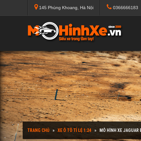
145 Phùng Khoang, Hà Nội
0366666183
TRANG CHỦ
XE Ô TÔ TỈ LỆ 1:24
MÔ HÌNH XE JAGUAR 