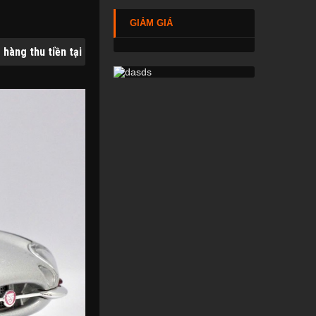
GIẢM GIÁ
i nhà (COD) trên toàn quốc