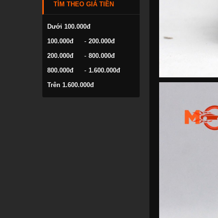
TÌM THEO GIÁ TIỀN
VOLKSWAGEN
YAMAHA
Dưới 100.000đ
-
100.000đ
200.000đ
-
200.000đ
800.000đ
-
800.000đ
1.600.000đ
Trên 1.600.000đ