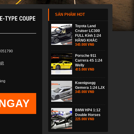
SẢN PHẨM HOT
 E-TYPE COUPE
Toyota Land
Cruiser LC300
FULL Kính 1:24
HÃNG KHÁC
345.000 VNĐ
6051790
Porsche 911
Carrera 4S 1:24
AR
Welly
415.000 VNĐ
àng
Koenigsegg
Gemera 1:24 LJX
345.000 VNĐ
NGAY
BMW HP4 1:12
Double Horses
225.000 VNĐ