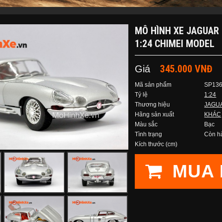
MÔ HÌNH XE JAGUAR
1:24 CHIMEI MODEL
345.000 VNĐ
Giá
Mã sản phẩm
SP13
Tỷ lệ
1:24
Thương hiệu
JAGU
Hãng sản xuất
KHÁC
Màu sắc
Bạc
Tình trạng
Còn h
Kích thước (cm)
MUA 