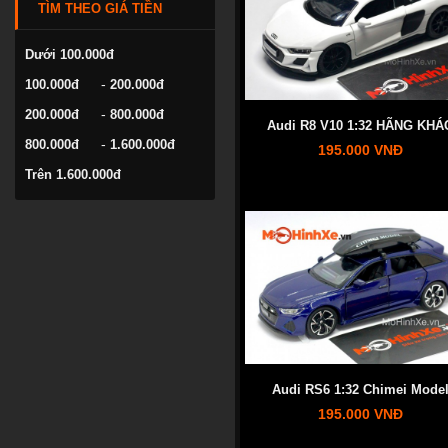
TÌM THEO GIÁ TIỀN
VOLKSWAGEN
YAMAHA
Dưới 100.000đ
-
100.000đ
200.000đ
-
200.000đ
800.000đ
Audi R8 V10 1:32 HÃNG KHÁ
-
800.000đ
1.600.000đ
195.000 VNĐ
Trên 1.600.000đ
Audi RS6 1:32 Chimei Mode
195.000 VNĐ