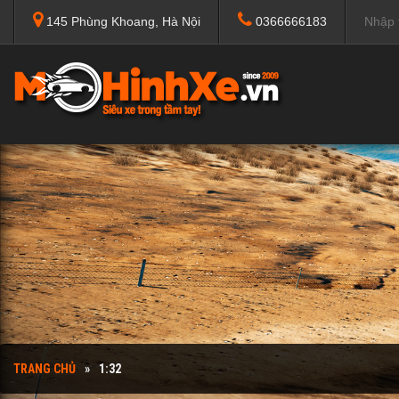
145 Phùng Khoang, Hà Nội
0366666183
TRANG CHỦ
1:32