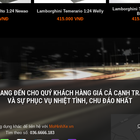
Lamborghini T
lto 1:24 Newao
Lamborghini Temerario 1:24 Welly
B
 VNĐ
415.000 VNĐ
415
MANG ĐẾN CHO QUÝ KHÁCH HÀNG
GIÁ CẢ CẠNH T
VÀ SỰ PHỤC VỤ NHIỆT TÌNH, CHU ĐÁO NHẤT
C
 dụng khác để liên hệ với
MoHinhXe.vn
Tìm theo số:
036.6666.183