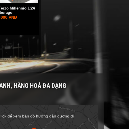
erzo Millennio 1:24
burago
.000 VNĐ
RANH, HÀNG HOÁ ĐA DẠNG
lick để xem bản đồ hướng dẫn đường đi