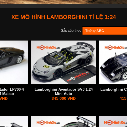
XE MÔ HÌNH LAMBORGHINI TỈ LỆ 1:24
Sắp xếp theo
Thứ tự
ABC
tador LP700-4
Lamborghini Aventador SVJ 1:24
Lamborghini C
4 Maisto
Mini Auto
 VNĐ
345.000 VNĐ
415