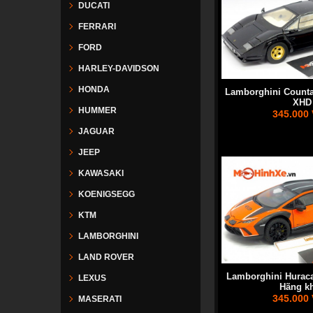
DUCATI
FERRARI
FORD
HARLEY-DAVIDSON
HONDA
Lamborghini Counta
XHD
HUMMER
345.000
JAGUAR
JEEP
KAWASAKI
KOENIGSEGG
KTM
LAMBORGHINI
LAND ROVER
Lamborghini Huraca
LEXUS
Hãng k
345.000
MASERATI