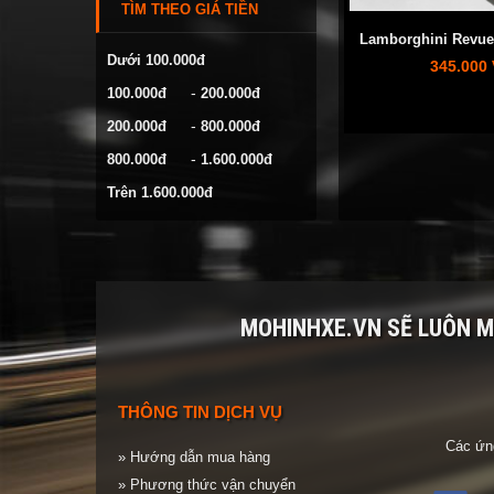
TÌM THEO GIÁ TIỀN
VOLKSWAGEN
Lamborghini Revue
YAMAHA
Dưới 100.000đ
345.000
-
100.000đ
200.000đ
-
200.000đ
800.000đ
-
800.000đ
1.600.000đ
Trên 1.600.000đ
MOHINHXE.VN SẼ LUÔN 
THÔNG TIN DỊCH VỤ
Các ứng
» Hướng dẫn mua hàng
» Phương thức vận chuyển