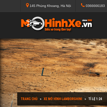
145 Phùng Khoang, Hà Nội
0366666183
TRANG CHỦ
XE MÔ HÌNH LAMBORGHINI
TỈ LỆ 1:24