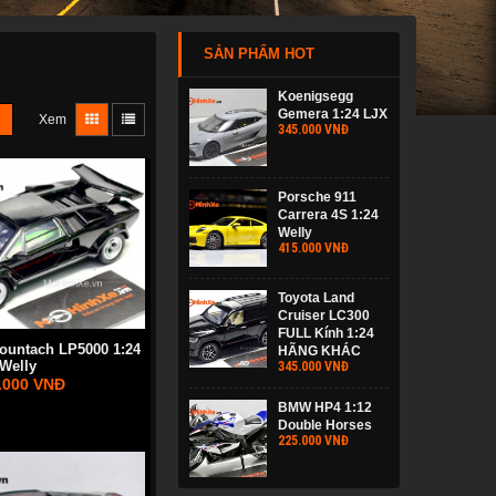
SẢN PHẨM HOT
Koenigsegg
Gemera 1:24 LJX
Xem
345.000 VNĐ
Porsche 911
Carrera 4S 1:24
Welly
415.000 VNĐ
Toyota Land
Cruiser LC300
FULL Kính 1:24
ountach LP5000 1:24
HÃNG KHÁC
Welly
345.000 VNĐ
.000 VNĐ
BMW HP4 1:12
Double Horses
225.000 VNĐ