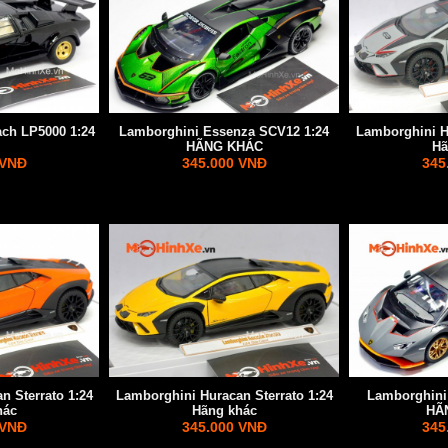
ch LP5000 1:24
Lamborghini Essenza SCV12 1:24
Lamborghini Hu
HÃNG KHÁC
Hã
 VNĐ
345.000 VNĐ
345
n Sterrato 1:24
Lamborghini Huracan Sterrato 1:24
Lamborghini
hác
Hãng khác
HÃ
 VNĐ
345.000 VNĐ
345