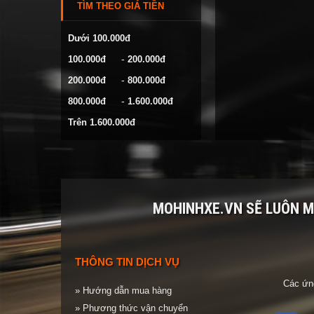
TÌM THEO GIÁ TIỀN
VOLKSWAGEN
YAMAHA
Dưới 100.000đ
-
100.000đ
200.000đ
-
200.000đ
800.000đ
-
800.000đ
1.600.000đ
Trên 1.600.000đ
MOHINHXE.VN SẼ LUÔN 
THÔNG TIN DỊCH VỤ
Các ứng
» Hướng dẫn mua hàng
» Phương thức vận chuyển