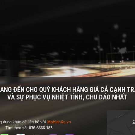
MANG ĐẾN CHO QUÝ KHÁCH HÀNG
GIÁ CẢ CẠNH T
VÀ SỰ PHỤC VỤ NHIỆT TÌNH, CHU ĐÁO NHẤT
C
 dụng khác để liên hệ với
MoHinhXe.vn
Tìm theo số:
036.6666.183