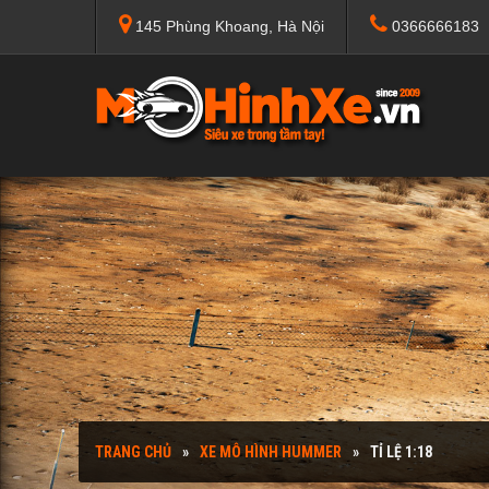
145 Phùng Khoang, Hà Nội
0366666183
TRANG CHỦ
XE MÔ HÌNH HUMMER
TỈ LỆ 1:18