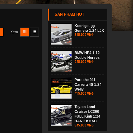
SẢN PHẨM HOT
Koenigsegg
Gemera 1:24 LJX
Xem
345.000 VNĐ
BMW HP4 1:12
Double Horses
225.000 VNĐ
Porsche 911
Carrera 4S 1:24
Welly
415.000 VNĐ
Toyota Land
Cruiser LC300
FULL Kính 1:24
HÃNG KHÁC
345.000 VNĐ