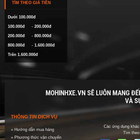
TÌM THEO GIÁ TIỀN
VOLKSWAGEN
YAMAHA
Dưới 100.000đ
-
100.000đ
200.000đ
-
200.000đ
800.000đ
-
800.000đ
1.600.000đ
Trên 1.600.000đ
MOHINHXE.VN SẼ LUÔN MANG Đ
VÀ S
THÔNG TIN DỊCH VỤ
Các ứng dụng khác 
» Hướng dẫn mua hàng
Tìm theo
» Phương thức vận chuyển