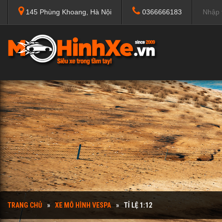
145 Phùng Khoang, Hà Nội
0366666183
TRANG CHỦ
XE MÔ HÌNH VESPA
TỈ LỆ 1:12