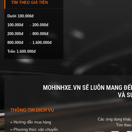
TÌM THEO GIÁ TIỀN
VOLKSWAGEN
YAMAHA
Dưới 100.000đ
-
100.000đ
200.000đ
-
200.000đ
800.000đ
-
800.000đ
1.600.000đ
Trên 1.600.000đ
MOHINHXE.VN SẼ LUÔN MANG Đ
VÀ S
THÔNG TIN DỊCH VỤ
Các ứng dụng khác 
» Hướng dẫn mua hàng
Tìm theo
» Phương thức vận chuyển