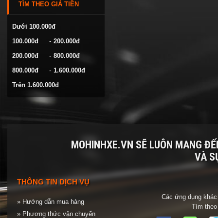
TÌM THEO GIÁ TIỀN
VOLKSWAGEN
YAMAHA
Dưới 100.000đ
-
100.000đ
200.000đ
-
200.000đ
800.000đ
-
800.000đ
1.600.000đ
Trên 1.600.000đ
MOHINHXE.VN SẼ LUÔN MANG Đ
VÀ S
THÔNG TIN DỊCH VỤ
Các ứng dụng khác 
» Hướng dẫn mua hàng
Tìm theo
» Phương thức vận chuyển