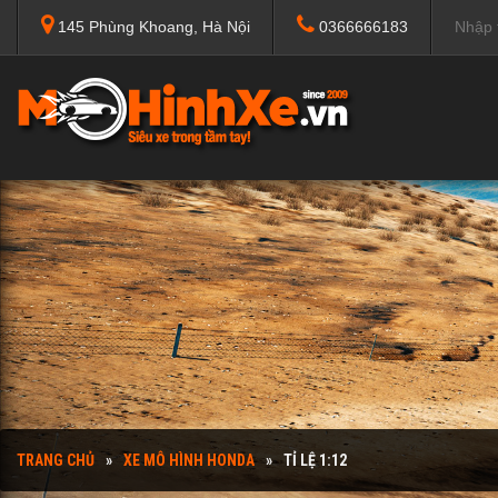
145 Phùng Khoang, Hà Nội
0366666183
TRANG CHỦ
XE MÔ HÌNH HONDA
TỈ LỆ 1:12