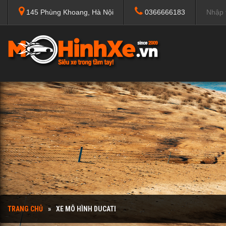
145 Phùng Khoang, Hà Nội
0366666183
TRANG CHỦ
XE MÔ HÌNH DUCATI