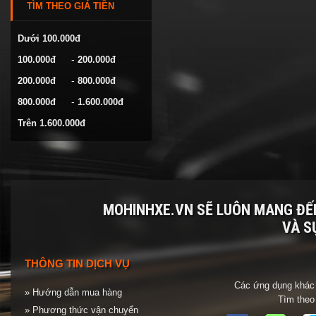
TÌM THEO GIÁ TIỀN
VOLKSWAGEN
YAMAHA
Dưới 100.000đ
-
100.000đ
200.000đ
-
200.000đ
800.000đ
-
800.000đ
1.600.000đ
Trên 1.600.000đ
MOHINHXE.VN SẼ LUÔN MANG Đ
VÀ S
THÔNG TIN DỊCH VỤ
Các ứng dụng khác 
» Hướng dẫn mua hàng
Tìm theo
» Phương thức vận chuyển