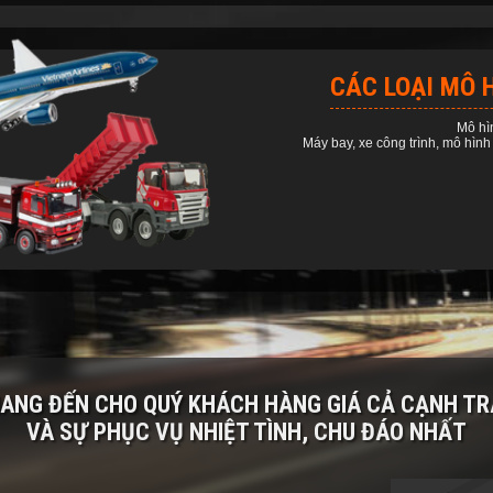
CÁC LOẠI MÔ 
Mô hì
Máy bay, xe công trình, mô hình n
MANG ĐẾN CHO QUÝ KHÁCH HÀNG
GIÁ CẢ CẠNH T
VÀ SỰ PHỤC VỤ NHIỆT TÌNH, CHU ĐÁO NHẤT