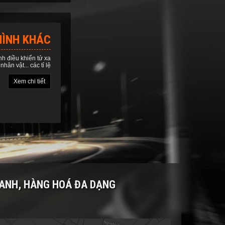
HÌNH KHÁC
nh điều khiển tử xa
hân vật... các tỉ lệ
Xem chi tiết
RANH, HÀNG HOÁ ĐA DẠNG