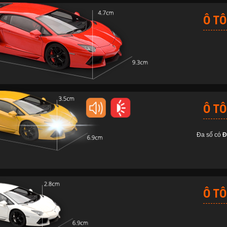
Ô TÔ
Ô TÔ
Đa số có
Đ
Ô TÔ