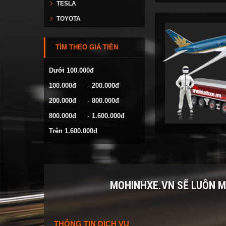
TESLA
TOYOTA
VESPA
TÌM THEO GIÁ TIỀN
VOLKSWAGEN
YAMAHA
Dưới 100.000đ
-
100.000đ
200.000đ
-
200.000đ
800.000đ
-
800.000đ
1.600.000đ
Trên 1.600.000đ
MOHINHXE.VN SẼ LUÔN 
THÔNG TIN DỊCH VỤ