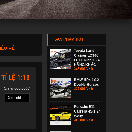
SẢN PHẨM HOT
IÊU RẺ
Toyota Land
Cruiser LC300
FULL Kính 1:24
HÃNG KHÁC
345.000 VNĐ
 TỈ LỆ 1:18
BMW HP4 1:12
Double Horses
Giá từ 600.000đ
225.000 VNĐ
Xem chi tiết
Porsche 911
Carrera 4S 1:24
Welly
415.000 VNĐ