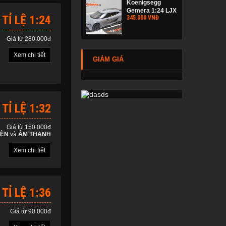
Koenigsegg
Gemera 1:24 LJX
 TỈ LỆ 1:24
345.000 VNĐ
Giá từ 280.000đ
Xem chi tiết
GIẢM GIÁ
 TỈ LỆ 1:32
Giá từ 150.000đ
ÈN
và
ÂM THANH
Xem chi tiết
 TỈ LỆ 1:36
Giá từ 90.000đ