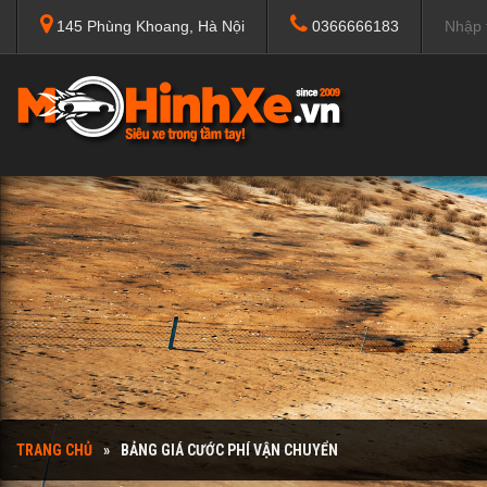
145 Phùng Khoang, Hà Nội
0366666183
TRANG CHỦ
BẢNG GIÁ CƯỚC PHÍ VẬN CHUYỂN