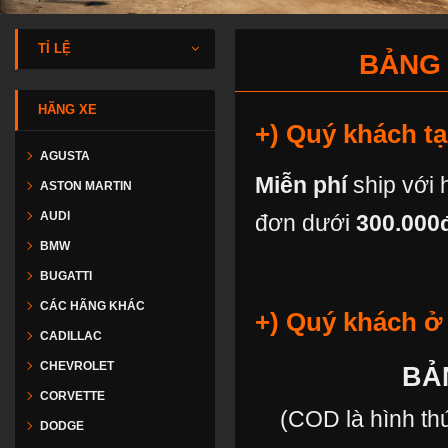
TỈ LỆ
BẢNG 
HÃNG XE
+) Quý khách tạ
AGUSTA
Miễn phí
ship với 
ASTON MARTIN
AUDI
đơn dưới
300.000
BMW
BUGATTI
CÁC HÃNG KHÁC
+) Quý khách ở 
CADILLAC
CHEVROLET
BẢ
CORVETTE
(COD là hình th
DODGE