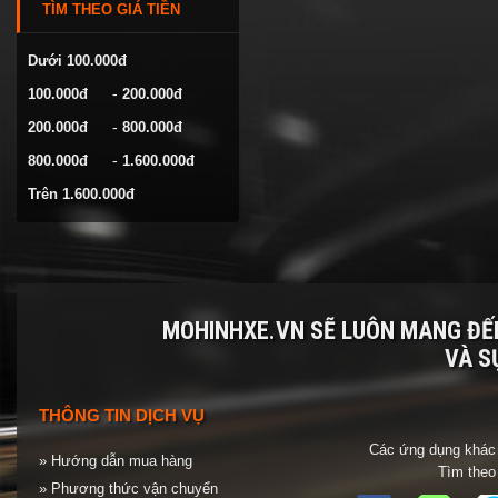
TÌM THEO GIÁ TIỀN
VOLKSWAGEN
YAMAHA
Dưới 100.000đ
-
100.000đ
200.000đ
-
200.000đ
800.000đ
-
800.000đ
1.600.000đ
Trên 1.600.000đ
MOHINHXE.VN SẼ LUÔN MANG Đ
VÀ S
THÔNG TIN DỊCH VỤ
Các ứng dụng khác 
» Hướng dẫn mua hàng
Tìm theo
» Phương thức vận chuyển