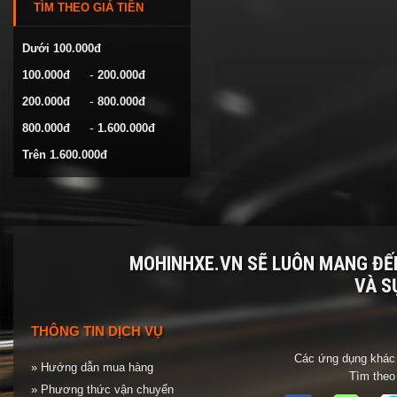
TÌM THEO GIÁ TIỀN
VOLKSWAGEN
YAMAHA
Dưới 100.000đ
-
100.000đ
200.000đ
-
200.000đ
800.000đ
-
800.000đ
1.600.000đ
Trên 1.600.000đ
MOHINHXE.VN SẼ LUÔN MANG Đ
VÀ S
THÔNG TIN DỊCH VỤ
Các ứng dụng khác 
» Hướng dẫn mua hàng
Tìm theo
» Phương thức vận chuyển