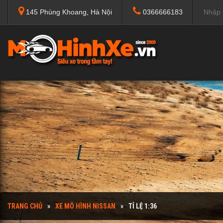
145 Phùng Khoang, Hà Nội
0366666183
TRANG CHỦ
XE MÔ HÌNH NISSAN
TỈ LỆ 1:36