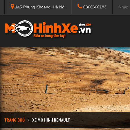
145 Phùng Khoang, Hà Nội
0366666183
TRANG CHỦ
XE MÔ HÌNH RENAULT