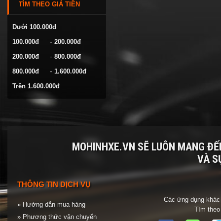
TÌM THEO GIÁ TIỀN
VOLKSWAGEN
YAMAHA
Dưới 100.000đ
-
100.000đ
200.000đ
-
200.000đ
800.000đ
-
800.000đ
1.600.000đ
Trên 1.600.000đ
MOHINHXE.VN SẼ LUÔN MANG Đ
VÀ S
THÔNG TIN DỊCH VỤ
Các ứng dụng khác 
» Hướng dẫn mua hàng
Tìm theo
» Phương thức vận chuyển