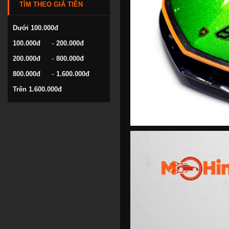
TÌM THEO GIÁ TIỀN
VOLKSWAGEN
YAMAHA
Dưới 100.000đ
-
100.000đ
200.000đ
-
200.000đ
800.000đ
-
800.000đ
1.600.000đ
Trên 1.600.000đ