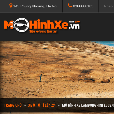
145 Phùng Khoang, Hà Nội
0366666183
TRANG CHỦ
XE Ô TÔ TỈ LỆ 1:24
MÔ HÌNH XE LAMBORGHINI ESSEN