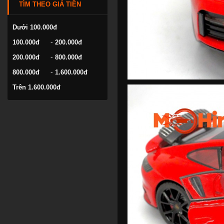
TÌM THEO GIÁ TIỀN
VOLKSWAGEN
YAMAHA
Dưới 100.000đ
-
100.000đ
200.000đ
-
200.000đ
800.000đ
-
800.000đ
1.600.000đ
Trên 1.600.000đ