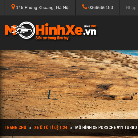
145 Phùng Khoang, Hà Nội
0366666183
TRANG CHỦ
XE Ô TÔ TỈ LỆ 1:24
MÔ HÌNH XE PORSCHE 911 TURBO 