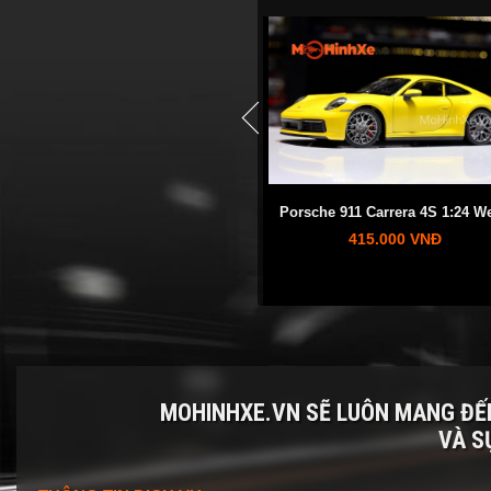
prev
Mitsubishi Lancer Evolution 1:24
Porsche 911 Carrera 4S 1:24 We
HÃNG KHÁC
345.000 VNĐ
415.000 VNĐ
MOHINHXE.VN SẼ LUÔN MANG Đ
VÀ S