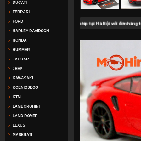
DUCATI
FERRARI
FORD
Freeship tại Hà Nội với đơn hàng trên
300.000
HARLEY-DAVIDSON
HONDA
HUMMER
JAGUAR
JEEP
KAWASAKI
KOENIGSEGG
KTM
LAMBORGHINI
LAND ROVER
LEXUS
MASERATI