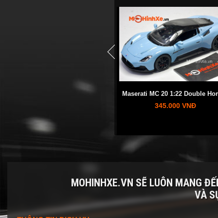
prev
Porsche Cayenne S 1:24 XHD
Maserati MC 20 1:22 Double Ho
345.000 VNĐ
345.000 VNĐ
MOHINHXE.VN SẼ LUÔN MANG Đ
VÀ S