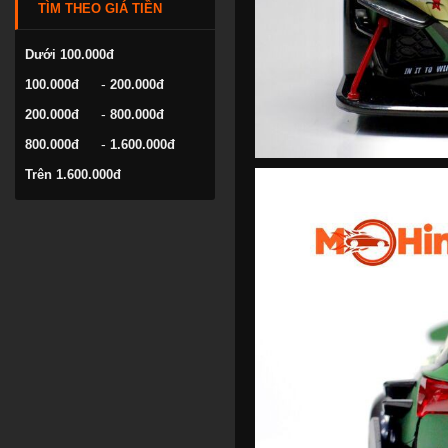
TÌM THEO GIÁ TIỀN
VOLKSWAGEN
YAMAHA
Dưới 100.000đ
-
100.000đ
200.000đ
-
200.000đ
800.000đ
-
800.000đ
1.600.000đ
Trên 1.600.000đ