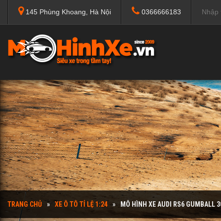
145 Phùng Khoang, Hà Nội
0366666183
TRANG CHỦ
XE Ô TÔ TỈ LỆ 1:24
MÔ HÌNH XE AUDI RS6 GUMBALL 3