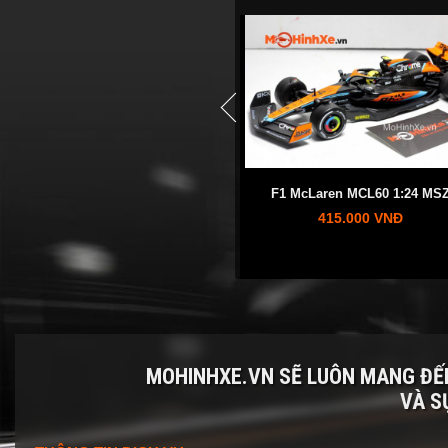
prev
i
F1 McLaren MCL60 1:24 MSZ
Lamborghini Revuelto 1:24
415.000 VNĐ
345.000 VNĐ
MOHINHXE.VN SẼ LUÔN MANG Đ
VÀ S