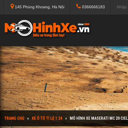
145 Phùng Khoang, Hà Nội
0366666183
TRANG CHỦ
XE Ô TÔ TỈ LỆ 1:24
MÔ HÌNH XE MASERATI MC 20 CIEL