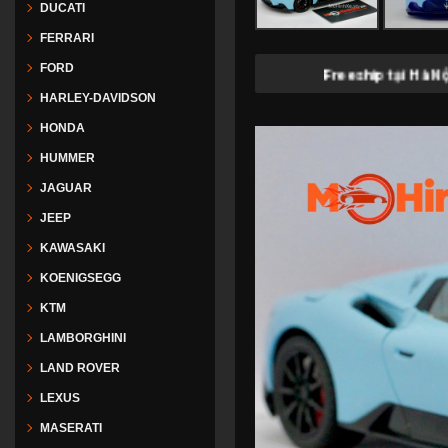
DUCATI
FERRARI
FORD
Freeship tại Hà Nội với đơn hà
HARLEY-DAVIDSON
HONDA
HUMMER
JAGUAR
JEEP
KAWASAKI
KOENIGSEGG
KTM
LAMBORGHINI
LAND ROVER
LEXUS
MASERATI