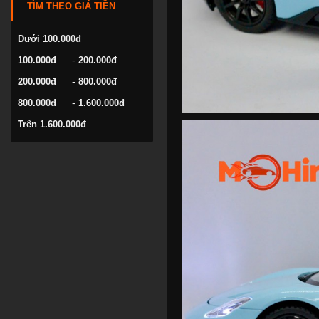
TÌM THEO GIÁ TIỀN
VOLKSWAGEN
YAMAHA
Dưới 100.000đ
-
100.000đ
200.000đ
-
200.000đ
800.000đ
-
800.000đ
1.600.000đ
Trên 1.600.000đ