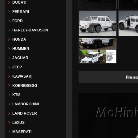
DUCATI
FERRARI
FORD
HARLEY-DAVIDSON
HONDA
HUMMER
JAGUAR
JEEP
Freeship tại Hà 
KAWASAKI
KOENIGSEGG
KTM
LAMBORGHINI
LAND ROVER
LEXUS
MASERATI