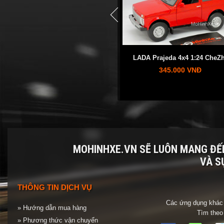
prev
Volkswagen Classic Bettle Camping
LADA Prajeda 4x4 1:24 CheZh
1:24 CheZhi
345.000 VNĐ
345.000 VNĐ
MOHINHXE.VN SẼ LUÔN MANG Đ
VÀ S
THÔNG TIN DỊCH VỤ
Các ứng dụng khác 
» Hướng dẫn mua hàng
Tìm theo
» Phương thức vận chuyển