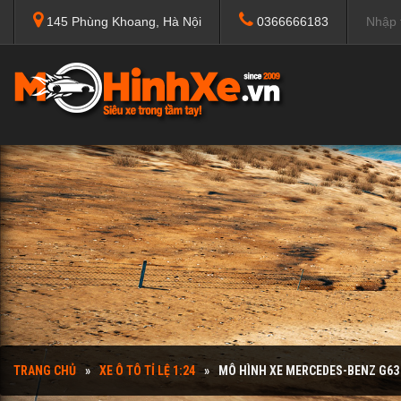
145 Phùng Khoang, Hà Nội
0366666183
TRANG CHỦ
XE Ô TÔ TỈ LỆ 1:24
MÔ HÌNH XE MERCEDES-BENZ G63 