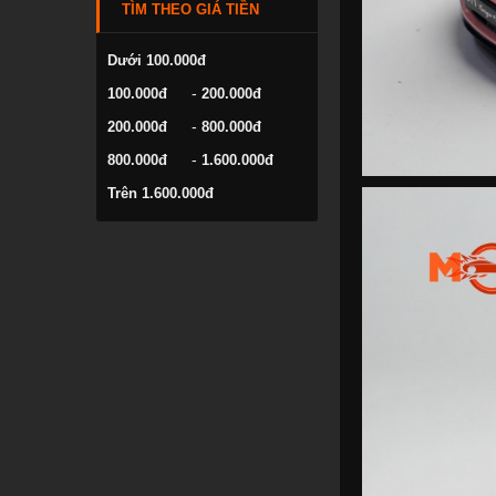
TÌM THEO GIÁ TIỀN
VOLKSWAGEN
YAMAHA
Dưới 100.000đ
-
100.000đ
200.000đ
-
200.000đ
800.000đ
-
800.000đ
1.600.000đ
Trên 1.600.000đ