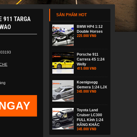
SẢN PHẨM HOT
E 911 TARGA
EWAO
BMW HP4 1:12
Double Horses
225.000 VNĐ
603193
Porsche 911
Carrera 4S 1:24
Welly
CHE
415.000 VNĐ
Koenigsegg
àng
Gemera 1:24 LJX
345.000 VNĐ
NGAY
Toyota Land
Cruiser LC300
FULL Kính 1:24
HÃNG KHÁC
345.000 VNĐ