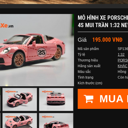
MÔ HÌNH XE PORSCH
4S MUI TRẦN 1:32 N
195.000 VNĐ
Giá
Mã sản phẩm
SP13
Tỷ lệ
1:32
Thương hiệu
PORS
Hãng sản xuất
KHÁC
Màu sắc
Hồng
Tình trạng
Còn h
Kích thước (cm)
MUA 