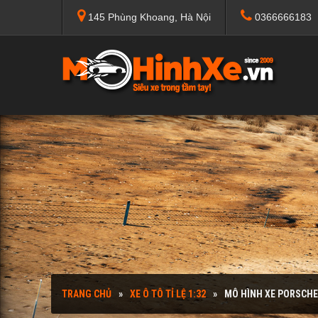
145 Phùng Khoang, Hà Nội
0366666183
TRANG CHỦ
XE Ô TÔ TỈ LỆ 1:32
MÔ HÌNH XE PORSCHE