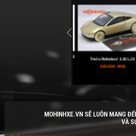
prev
Ford F-150 Raptor 2017 Off-Road 1:32
Tesla Robotaxi 1:32 LJX
Mini Auto
230.000 VNĐ
195.000 VNĐ
MOHINHXE.VN SẼ LUÔN MANG Đ
VÀ S