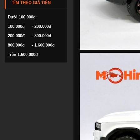
TÌM THEO GIÁ TIỀN
VOLKSWAGEN
YAMAHA
Dưới 100.000đ
-
100.000đ
200.000đ
-
200.000đ
800.000đ
-
800.000đ
1.600.000đ
Trên 1.600.000đ