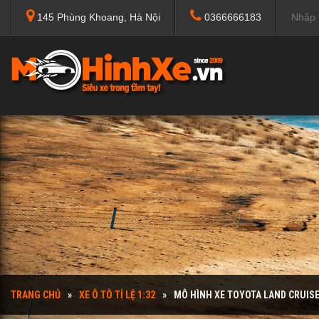
145 Phùng Khoang, Hà Nội
0366666183
TRANG CHỦ
XE Ô TÔ TỈ LỆ 1:32
MÔ HÌNH XE TOYOTA LAND CRUISE