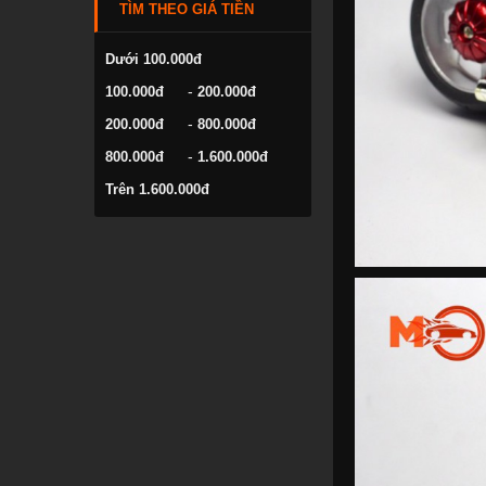
TÌM THEO GIÁ TIỀN
VOLKSWAGEN
YAMAHA
Dưới 100.000đ
-
100.000đ
200.000đ
-
200.000đ
800.000đ
-
800.000đ
1.600.000đ
Trên 1.600.000đ