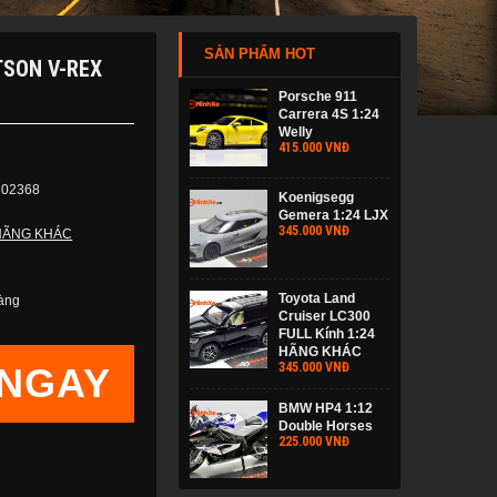
SẢN PHẨM HOT
TSON V-REX
Porsche 911
Carrera 4S 1:24
Welly
415.000 VNĐ
602368
Koenigsegg
Gemera 1:24 LJX
345.000 VNĐ
HÃNG KHÁC
Toyota Land
àng
Cruiser LC300
FULL Kính 1:24
HÃNG KHÁC
345.000 VNĐ
NGAY
BMW HP4 1:12
Double Horses
225.000 VNĐ