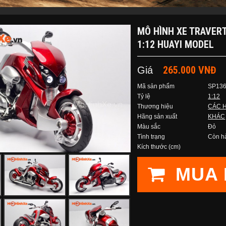
MÔ HÌNH XE TRAVER
1:12 HUAYI MODEL
265.000 VNĐ
Giá
Mã sản phẩm
SP13
Tỷ lệ
1:12
Thương hiệu
CÁC 
Hãng sản xuất
KHÁC
Màu sắc
Đỏ
Tình trạng
Còn h
Kích thước (cm)
MUA 