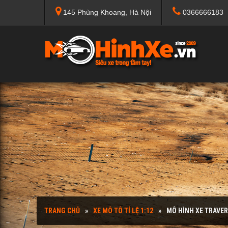
145 Phùng Khoang, Hà Nội
0366666183
TRANG CHỦ
XE MÔ TÔ TỈ LỆ 1:12
MÔ HÌNH XE TRAVER