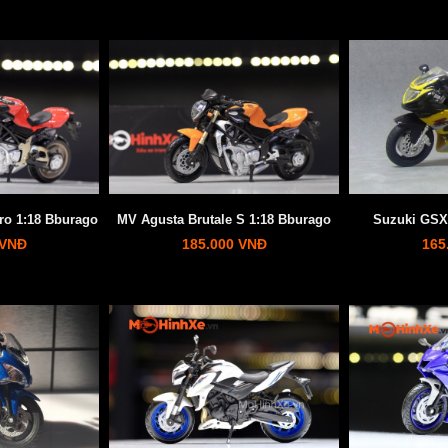
ro 1:18 Bburago
MV Agusta Brutale S 1:18 Bburago
Suzuki GSX 
 VNĐ
185.000 VNĐ
165