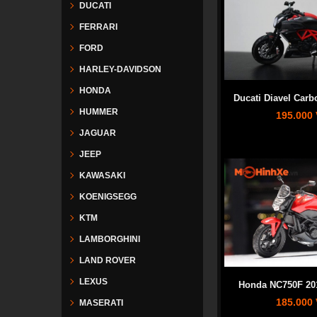
DUCATI
FERRARI
FORD
HARLEY-DAVIDSON
HONDA
Ducati Diavel Carb
HUMMER
195.000
JAGUAR
JEEP
KAWASAKI
KOENIGSEGG
KTM
LAMBORGHINI
LAND ROVER
LEXUS
Honda NC750F 201
185.000
MASERATI