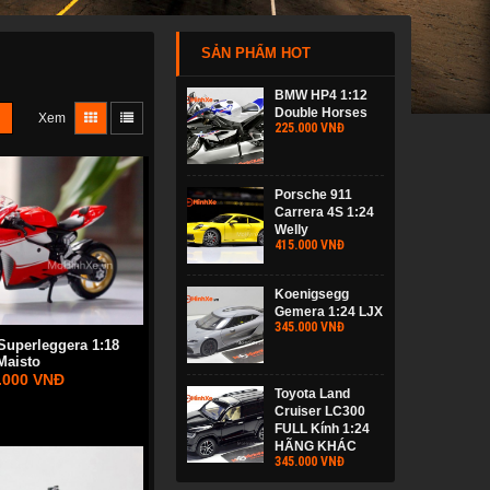
SẢN PHẨM HOT
BMW HP4 1:12
Double Horses
Xem
225.000 VNĐ
Porsche 911
Carrera 4S 1:24
Welly
415.000 VNĐ
Koenigsegg
Gemera 1:24 LJX
345.000 VNĐ
Superleggera 1:18
Maisto
.000 VNĐ
Toyota Land
Cruiser LC300
FULL Kính 1:24
HÃNG KHÁC
345.000 VNĐ