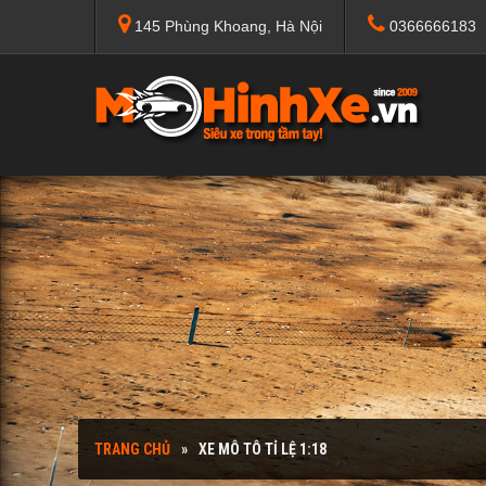
145 Phùng Khoang, Hà Nội
0366666183
TRANG CHỦ
XE MÔ TÔ TỈ LỆ 1:18