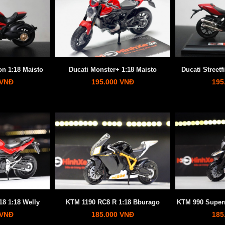
on 1:18 Maisto
Ducati Monster+ 1:18 Maisto
Ducati Streetf
 VNĐ
195.000 VNĐ
195
8 1:18 Welly
KTM 1190 RC8 R 1:18 Bburago
KTM 990 Super
 VNĐ
185.000 VNĐ
185