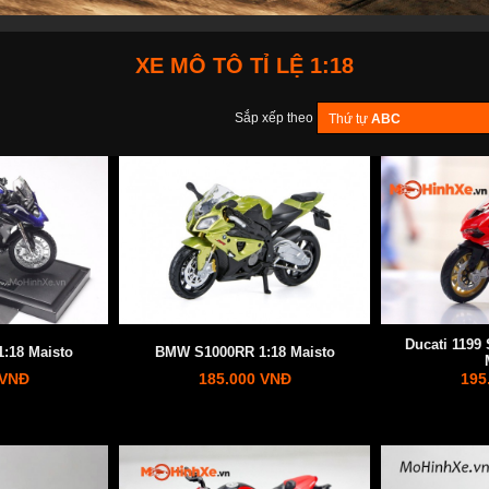
XE MÔ TÔ TỈ LỆ 1:18
Sắp xếp theo
Thứ tự
ABC
Ducati 1199 
:18 Maisto
BMW S1000RR 1:18 Maisto
 VNĐ
185.000 VNĐ
195