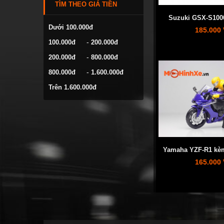
TÌM THEO GIÁ TIỀN
VOLKSWAGEN
Suzuki GSX-S1000
YAMAHA
Dưới 100.000đ
185.000
-
100.000đ
200.000đ
-
200.000đ
800.000đ
-
800.000đ
1.600.000đ
Trên 1.600.000đ
Yamaha YZF-R1 kèm
165.000