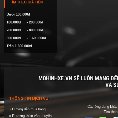
TÌM THEO GIÁ TIỀN
VOLKSWAGEN
YAMAHA
Dưới 100.000đ
-
100.000đ
200.000đ
-
200.000đ
800.000đ
-
800.000đ
1.600.000đ
Trên 1.600.000đ
MOHINHXE.VN SẼ LUÔN MANG Đ
VÀ S
THÔNG TIN DỊCH VỤ
Các ứng dụng khác 
» Hướng dẫn mua hàng
Tìm theo
» Phương thức vận chuyển