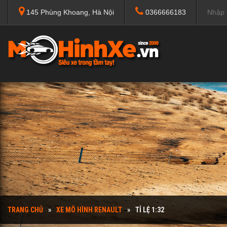
145 Phùng Khoang, Hà Nội
0366666183
TRANG CHỦ
XE MÔ HÌNH RENAULT
TỈ LỆ 1:32