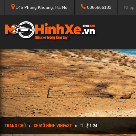
145 Phùng Khoang, Hà Nội
0366666183
TRANG CHỦ
XE MÔ HÌNH VINFAST
TỈ LỆ 1:24