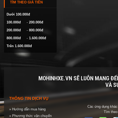
TÌM THEO GIÁ TIỀN
VOLKSWAGEN
YAMAHA
Dưới 100.000đ
-
100.000đ
200.000đ
-
200.000đ
800.000đ
-
800.000đ
1.600.000đ
Trên 1.600.000đ
MOHINHXE.VN SẼ LUÔN MANG Đ
VÀ S
THÔNG TIN DỊCH VỤ
Các ứng dụng khác 
» Hướng dẫn mua hàng
Tìm theo
» Phương thức vận chuyển